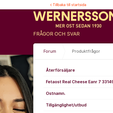
Hoppa till innehåll
Tillbaka till startsida
FRÅGOR OCH SVAR
Forum
Produktfrågor
Produktfrågo
Återförsäljare
Fetaost Real Cheese Eanr 7 331
Ostnamn.
Tillgänglighet/utbud