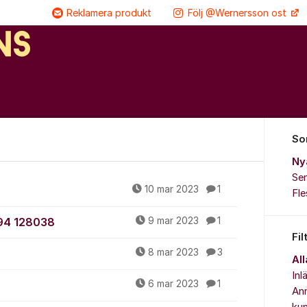
Reklamera produkt
Följ @Wernersson ost
So
Ny
Sen
r
10 mar 2023
1
Fl
494 128038
9 mar 2023
1
Fil
8 mar 2023
3
All
Inl
6 mar 2023
1
Ann