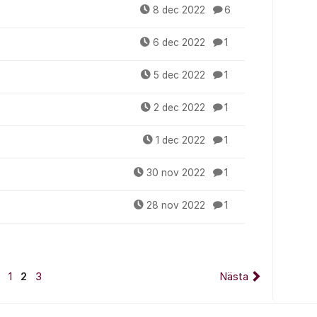
8 dec 2022
6
6 dec 2022
1
5 dec 2022
1
2 dec 2022
1
1 dec 2022
1
30 nov 2022
1
28 nov 2022
1
1
2
3
Nästa