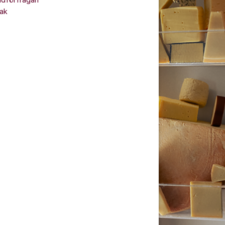
ndförfrågan
ak