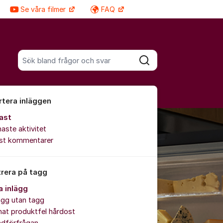
Se våra filmer
FAQ
Fler supportlänkar
Sök bland alla inlägg
Sök
rtera inläggen
ast
aste aktivitet
est kommentarer
trera på tagg
a inlägg
ägg utan tagg
at produktfel hårdost