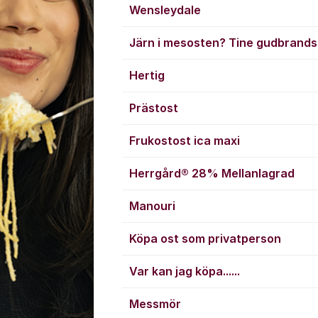
Wensleydale
Järn i mesosten? Tine gudbrand
Hertig
Prästost
Frukostost ica maxi
Herrgård® 28% Mellanlagrad
Manouri
Köpa ost som privatperson
Var kan jag köpa......
Messmör