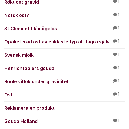
Rökt ost gravid
1
Norsk ost?
1
St Clement blåmögelost
1
Opaketerad ost av enklaste typ att lagra själv
1
Svensk mjölk
1
Henrichtaalers gouda
1
Roulé vitlök under graviditet
1
Ost
1
Reklamera en produkt
Gouda Holland
1