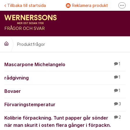
Hoppa till innehåll
Tillbaka till startsida
Reklamera produkt
Fler
Följ @Wernersson ost
Se våra filmer
FRÅGOR OCH SVAR
FAQ
Produktfrågor
Produktfrågor
Mascarpone Michelangelo
1
rådgivning
1
Bovaer
1
Förvaringstemperatur
3
Kolibrie förpackning. Tunt papper går sönder
2
när man skurit i osten flera gånger i förpackn.