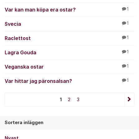
Var kan man köpa era ostar?
1
Svecia
1
Raclettost
1
Lagra Gouda
1
Veganska ostar
1
Var hittar jag päronsalsan?
1
1
2
3
Sortera inläggen
Nyast