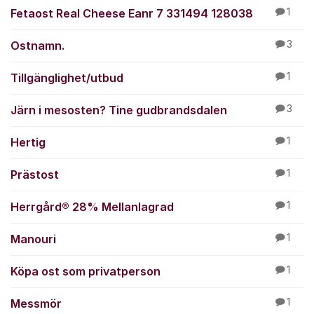
Fetaost Real Cheese Eanr 7 331494 128038
1
Ostnamn.
3
Tillgänglighet/utbud
1
Järn i mesosten? Tine gudbrandsdalen
3
Hertig
1
Prästost
1
Herrgård® 28% Mellanlagrad
1
Manouri
1
Köpa ost som privatperson
1
Messmör
1