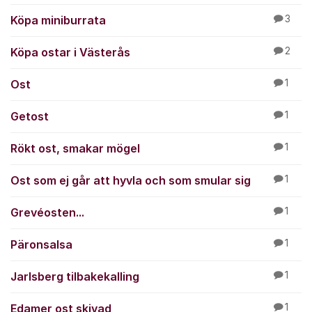
Köpa miniburrata
3
Köpa ostar i Västerås
2
Ost
1
Getost
1
Rökt ost, smakar mögel
1
Ost som ej går att hyvla och som smular sig
1
Grevéosten...
1
Päronsalsa
1
Jarlsberg tilbakekalling
1
Edamer ost skivad
1