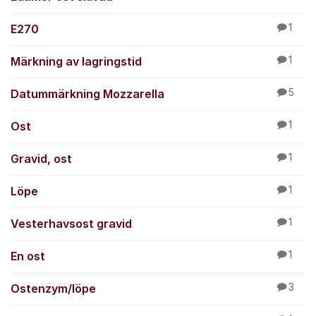
E270
1
Märkning av lagringstid
1
Datummärkning Mozzarella
5
Ost
1
Gravid, ost
1
Löpe
1
Vesterhavsost gravid
1
En ost
1
Ostenzym/löpe
3