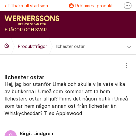
Hoppa till innehåll
Tillbaka till startsida
Reklamera produkt
Fler
Följ @Wernersson ost
Se våra filmer
FRÅGOR OCH SVAR
FAQ
Ti
Produktfrågor
Ilchester ostar
Visa
Ilchester ostar
Hej, jag bor utanför Umeå och skulle vilja veta vilka
av butikerna i Umeå som kommer att ta hem
Ilchesters ostar till jul? Finns det någon butik i Umeå
som tar hem någon annan ost från Ilchester än
Whiskycheddar? T ex Applewood
Birgit Lindgren