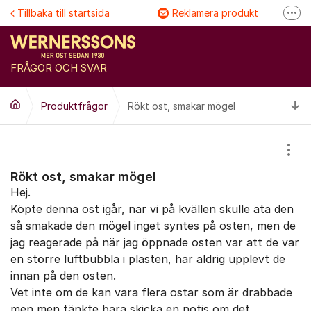
Hoppa till innehåll
Tillbaka till startsida
Reklamera produkt
Fler
Följ @Wernersson ost
Se våra filmer
FRÅGOR OCH SVAR
FAQ
Ti
Produktfrågor
Rökt ost, smakar mögel
Visa
Rökt ost, smakar mögel
Hej.
Köpte denna ost igår, när vi på kvällen skulle äta den
så smakade den mögel inget syntes på osten, men de
jag reagerade på när jag öppnade osten var att de var
en större luftbubbla i plasten, har aldrig upplevt de
innan på den osten.
Vet inte om de kan vara flera ostar som är drabbade
men men tänkte bara skicka en notis om det.