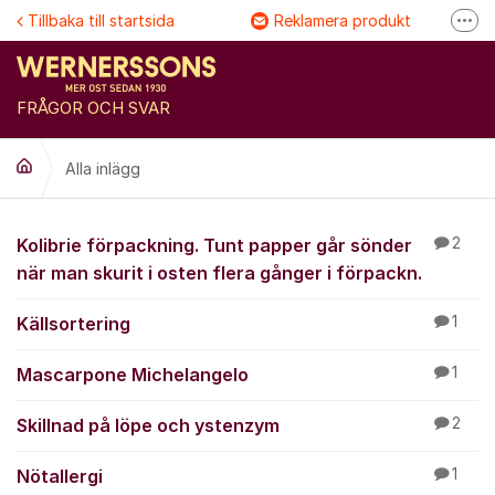
Hoppa till innehåll
Tillbaka till startsida
Reklamera produkt
Fler
Följ @Wernersson ost
Se våra filmer
FRÅGOR OCH SVAR
FAQ
Alla inlägg
Alla inlägg
Kolibrie förpackning. Tunt papper går sönder
2
när man skurit i osten flera gånger i förpackn.
Källsortering
1
Mascarpone Michelangelo
1
Skillnad på löpe och ystenzym
2
Nötallergi
1