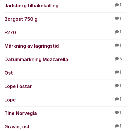
Jarlsberg tilbakekalling
1
Borgost 750 g
1
E270
1
Märkning av lagringstid
1
Datummärkning Mozzarella
5
Ost
1
Löpe i ostar
1
Löpe
1
Tine Norvegia
1
Gravid, ost
1