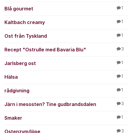
Blå gourmet
1
Kaltbach creamy
1
Ost från Tyskland
1
Recept "Ostrulle med Bavaria Blu"
3
Jarlsberg ost
1
Hälsa
1
rådgivning
1
Järn i mesosten? Tine gudbrandsdalen
3
Smaker
1
Ostenzym/löpe
3