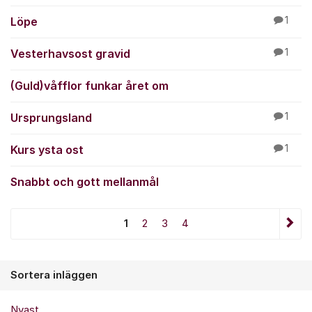
Löpe
1
Vesterhavsost gravid
1
(Guld)våfflor funkar året om
Ursprungsland
1
Kurs ysta ost
1
Snabbt och gott mellanmål
1
2
3
4
Sortera inläggen
Nyast