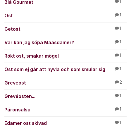
Blå Gourmet
1
Ost
1
Getost
1
Var kan jag köpa Maasdamer?
1
Rökt ost, smakar mögel
1
Ost som ej går att hyvla och som smular sig
1
Greveost
2
Grevéosten...
1
Päronsalsa
1
Edamer ost skivad
1