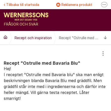
Hoppa till innehåll
Tillbaka till startsida
Reklamera produkt
Fler
Följ @Wernersson ost
Se våra filmer
FRÅGOR OCH SVAR
FAQ
Ti
Recept och inspiration
Recept "Ostrulle med Bavaria Blu"
Visa
Recept "Ostrulle med Bavaria Blu"
Hej!
I receptet "Ostrulle med Bavaria blu" ska man enligt
beskrivningen blanda Bavaria Blu med gräddfil. Men
gräddfil står inte med i ingredienserna och därför inte
heller mängd. Vill gärna testa receptet. Låter
smarrigt!