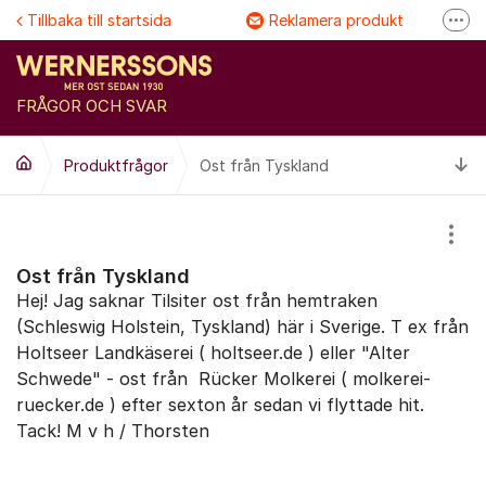
Hoppa till innehåll
Tillbaka till startsida
Reklamera produkt
Fler
Följ @Wernersson ost
Se våra filmer
FRÅGOR OCH SVAR
FAQ
Ti
Produktfrågor
Ost från Tyskland
Visa
Ost från Tyskland
​Hej! Jag saknar Tilsiter ost från hemtraken
(Schleswig Holstein, Tyskland) här i Sverige. T ex från
Holtseer Landkäserei ( holtseer.de ) eller "Alter
Schwede" - ost från Rücker Molkerei ( molkerei-
ruecker.de ) efter sexton år sedan vi flyttade hit.
Tack! ​M v h / Thorsten