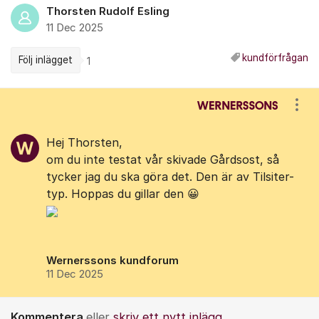
Thorsten Rudolf Esling
11 Dec 2025
kundförfrågan
Följ inlägget
1
Kommentarer
Visa
Hej Thorsten,
om du inte testat vår skivade Gårdsost, så
tycker jag du ska göra det. Den är av Tilsiter-
typ. Hoppas du gillar den 😀
Wernerssons kundforum
11 Dec 2025
Kommentera
eller
skriv ett nytt inlägg