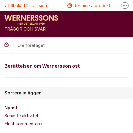
Hoppa till innehåll
Tillbaka till startsida
Reklamera produkt
Fler
Följ @Wernersson ost
Se våra filmer
FRÅGOR OCH SVAR
FAQ
Om företaget
Om företaget
Berättelsen om Wernersson ost
Sortera inläggen
Nyast
Senaste aktivitet
Flest kommentarer