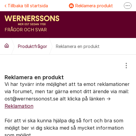
Hoppa till innehåll
Tillbaka till startsida
Reklamera produkt
Fler
Följ @Wernersson ost
Se våra filmer
FRÅGOR OCH SVAR
FAQ
Produktfrågor
Reklamera en produkt
Visa
Reklamera en produkt
Vi har tyvärr inte möjlighet att ta emot reklamationer
via forumet, men tar gärna emot ditt ärende via mail:
ost@wernerssonost.se alt klicka på länken ->
Reklamation
För att vi ska kunna hjälpa dig så fort och bra som
möjligt ber vi dig skicka med så mycket information
som möjligt.