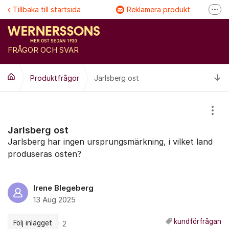
Hoppa till innehåll
Tillbaka till startsida
Reklamera produkt
Fler
Följ @Wernersson ost
Se våra filmer
FRÅGOR OCH SVAR
FAQ
Ti
Produktfrågor
Jarlsberg ost
Visa
Jarlsberg ost
Jarlsberg har ingen ursprungsmärkning, i vilket land
produseras osten?
Irene Blegeberg
13 Aug 2025
kundförfrågan
Följ inlägget
2