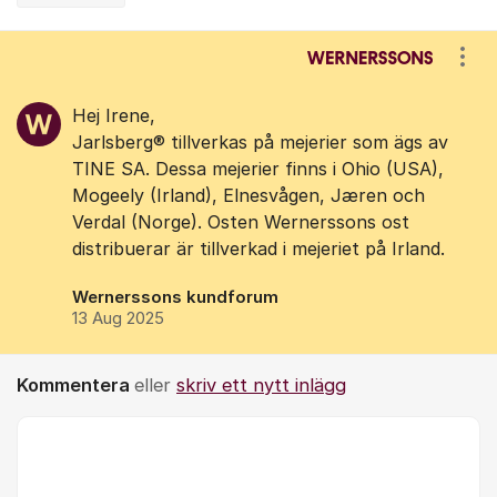
Kommentarer
Visa
Hej Irene,
Jarlsberg® tillverkas på mejerier som ägs av
TINE SA. Dessa mejerier finns i Ohio (USA),
Mogeely (Irland), Elnesvågen, Jæren och
Verdal (Norge). Osten Wernerssons ost
distribuerar är tillverkad i mejeriet på Irland.
Wernerssons kundforum
13 Aug 2025
Kommentera
eller
skriv ett nytt inlägg
Kommentar *